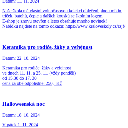
Datum:
11. 11. 2024
Naše škola má vlastní volnočasovou kolekci oblečení plnou mikin,
triček, batohů, čepic a dalších kousků se školním logem.
E-shop je znovu otevřen a letos obsahuje mnoho novinek!
Nabídku najdete na tomto odkazu: https://www.kraloveskoly.cz/zsjf/
Keramika pro rodiče, žáky a veřejnost
Datum:
22. 10. 2024
Keramika pro rodiče, žáky a veřejnost
ve dnech 11. 11. a 25. 11. (vždy pondělí)
od 15.30 do 17. 30
cena za obě odpoledne: 250,- Kč
Halloweenská noc
Datum:
18. 10. 2024
V pátek 1. 11. 2024