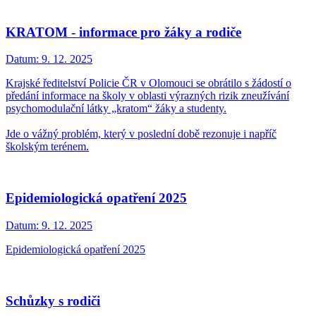
KRATOM - informace pro žáky a rodiče
Datum:
9. 12. 2025
Krajské ředitelství Policie ČR v Olomouci se obrátilo s žádostí o
předání informace na školy v oblasti výrazných rizik zneužívání
psychomodulační látky „kratom“ žáky a studenty.
Jde o vážný problém, který v poslední době rezonuje i napříč
školským terénem.
Epidemiologická opatření 2025
Datum:
9. 12. 2025
Epidemiologická opatření 2025
Schůzky s rodiči