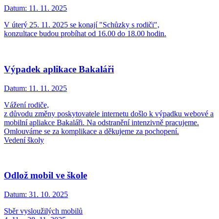
Datum:
11. 11. 2025
V úterý 25. 11. 2025 se konají "Schůzky s rodiči",
konzultace budou probíhat od 16.00 do 18.00 hodin.
Výpadek aplikace Bakaláři
Datum:
11. 11. 2025
Vážení rodiče,
z důvodu změny poskytovatele internetu došlo k výpadku webové a
mobilní apliakce Bakaláři. Na odstranění intenzivně pracujeme.
Omlouváme se za komplikace a děkujeme za pochopení.
Vedení školy
Odlož mobil ve škole
Datum:
31. 10. 2025
Sběr vysloužilých mobilů