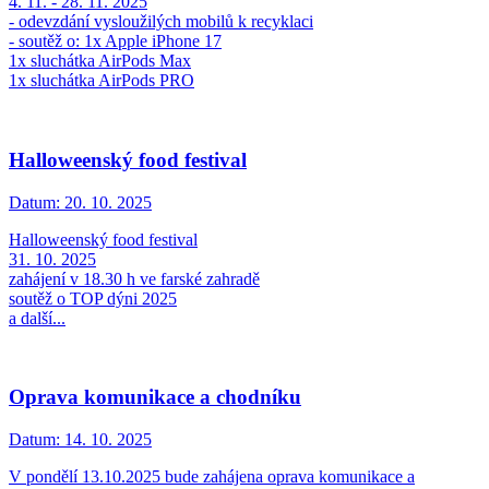
4. 11. - 28. 11. 2025
- odevzdání vysloužilých mobilů k recyklaci
- soutěž o: 1x Apple iPhone 17
1x sluchátka AirPods Max
1x sluchátka AirPods PRO
Halloweenský food festival
Datum:
20. 10. 2025
Halloweenský food festival
31. 10. 2025
zahájení v 18.30 h ve farské zahradě
soutěž o TOP dýni 2025
a další...
Oprava komunikace a chodníku
Datum:
14. 10. 2025
V pondělí 13.10.2025 bude zahájena oprava komunikace a