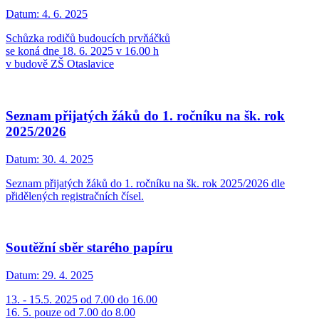
Datum:
4. 6. 2025
Schůzka rodičů budoucích prvňáčků
se koná dne 18. 6. 2025 v 16.00 h
v budově ZŠ Otaslavice
Seznam přijatých žáků do 1. ročníku na šk. rok
2025/2026
Datum:
30. 4. 2025
Seznam přijatých žáků do 1. ročníku na šk. rok 2025/2026 dle
přidělených registračních čísel.
Soutěžní sběr starého papíru
Datum:
29. 4. 2025
13. - 15.5. 2025 od 7.00 do 16.00
16. 5. pouze od 7.00 do 8.00