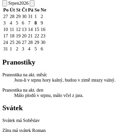
Srpen
2026
Po
Út
St
Čt
Pá
So
Ne
27
28
29
30
31
1
2
3
4
5
6
7
8
9
10
11
12
13
14
15
16
17
18
19
20
21
22
23
24
25
26
27
28
29
30
31
1
2
3
4
5
6
Pranostiky
Pranostika na akt. měsíc
Jsou-li v srpnu hory kalný, budou v zimě mrazy valný.
Pranostika na akt. den
Málo plodů v srpnu, málo včel z jara.
Svátek
Svátek má
Soběslav
Zítra má svátek
Roman