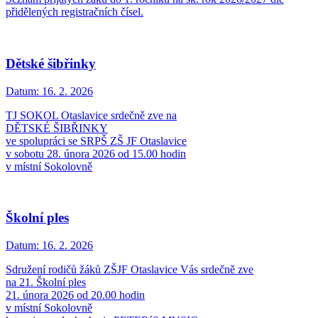
přidělených registračních čísel.
Dětské šibřinky
Datum:
16. 2. 2026
TJ SOKOL Otaslavice srdečně zve na
DĚTSKÉ ŠIBŘINKY
ve spolupráci se SRPŠ ZŠ JF Otaslavice
v sobotu 28. února 2026 od 15.00 hodin
v místní Sokolovně
Školní ples
Datum:
16. 2. 2026
Sdružení rodičů žáků ZŠJF Otaslavice Vás srdečně zve
na 21. Školní ples
21. února 2026 od 20.00 hodin
v místní Sokolovně