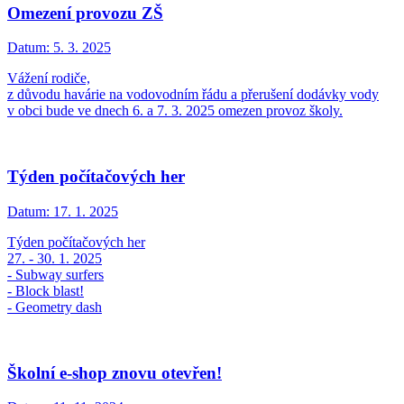
Omezení provozu ZŠ
Datum:
5. 3. 2025
Vážení rodiče,
z důvodu havárie na vodovodním řádu a přerušení dodávky vody
v obci bude ve dnech 6. a 7. 3. 2025 omezen provoz školy.
Týden počítačových her
Datum:
17. 1. 2025
Týden počítačových her
27. - 30. 1. 2025
- Subway surfers
- Block blast!
- Geometry dash
Školní e-shop znovu otevřen!