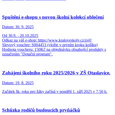
Spuštění e-shopu s novou školní kolekcí oblečení
Datum:
30. 9. 2025
Od 30.9. - 20.10.2025
Odkaz na váš e-shop: https://www.kraloveskoly.cz/zsjf/
Slevový voucher: S004453 (vložte v prvním kroku košíku)
Hodnota voucheru: 150Kč na objednávku obsahující produkty s
označením "Dotační program".
Zahájení školního roku 2025/2026 v ZŠ Otaslavice.
Datum:
19. 8. 2025
Začátek šk. roku pro žáky začíná v pondělí 1. září 2025 v 7.50 h.
Schůzka rodičů budoucích prvňáčků