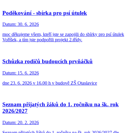
Poděkování - sbírka pro psí útulek
Datum:
30. 6. 2026
moc děkujeme všem, kteří jste se zapojili do sbírky pro psí útulek
Voříšek, a tím jste podpořili projekt 2.třídy.
Schůzka rodičů budoucích prvňáčků
Datum:
15. 6. 2026
dne 23. 6. 2026 v 16.00 h v budově ZŠ Otaslavice
Seznam přijatých žáků do 1. ročníku na šk. rok
2026/2027
Datum:
20. 2. 2026
Seznam přijatých žáků do 1. ročníku na šk. rok 2026/2027 dle