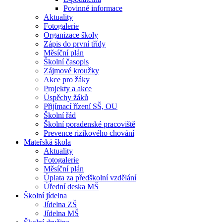
Povinné informace
Aktuality
Fotogalerie
Organizace školy
Zápis do první třídy
Měsíční plán
Školní časopis
Zájmové kroužky
Akce pro žáky
Projekty a akce
Úspěchy žáků
Přijímací řízení SŠ, OU
Školní řád
Školní poradenské pracoviště
Prevence rizikového chování
Mateřská škola
Aktuality
Fotogalerie
Měsíční plán
Úplata za předškolní vzdělání
Úřední deska MŠ
Školní jídelna
Jídelna ZŠ
Jídelna MŠ