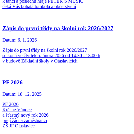
k tanci a poslechu hraje PETER´S MUSIC
čeká Vás bohatá tombola a občerstvení
Zápis do první třídy na školní rok 2026/2027
Datum:
6. 1. 2026
Zápis do první třídy na školní rok 2026/2027
se koná ve čtvrtek 5. února 2026 od 14.30 - 18.00 h
v budově Základní školy v Otaslavicích
PF 2026
Datum:
18. 12. 2025
PF 2026
Krásné Vánoce
a šťastný nový rok 2026
přejí žáci a zaměstnanci
ZŠ JF Otaslavice