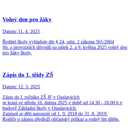
Volný den pro žáky
Datum:
11. 4. 2025
Ředitel školy vyhlašuje dle § 24, odst. 2 zákona 561/2004
Sb. z provozních důvodů na pátek 2. a 9. května 2025 volný den
pro žáky školy.
Zápis do 1. třídy ZŠ
Datum:
12. 3. 2025
Zápis do I. ročníku ZŠ JF v Oaslavicích
se koná ve středu 16. dubna 2025 v době od 14.30 - 18.00 h v
budově Základní školy v Otaslavicích.
Zapisují se děti narozené od 1. 9. 2018 do 31. 8. 2019.
Rodiče u zápisu předloží občanský průkaz a rodný list dítěte.