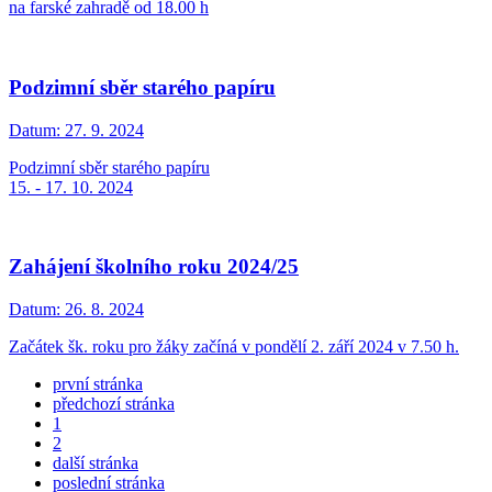
na farské zahradě od 18.00 h
Podzimní sběr starého papíru
Datum:
27. 9. 2024
Podzimní sběr starého papíru
15. - 17. 10. 2024
Zahájení školního roku 2024/25
Datum:
26. 8. 2024
Začátek šk. roku pro žáky začíná v pondělí 2. září 2024 v 7.50 h.
první stránka
předchozí stránka
1
2
další stránka
poslední stránka