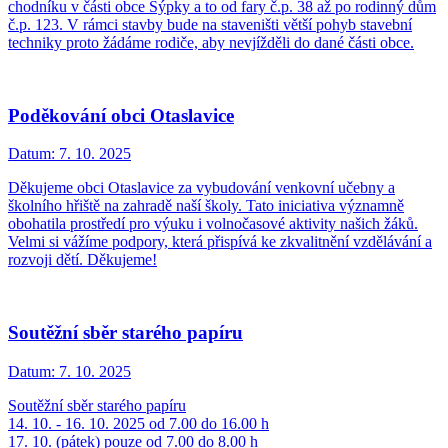
chodníku v části obce Sýpky a to od fary č.p. 38 až po rodinný dům
č.p. 123. V rámci stavby bude na staveništi větší pohyb stavební
techniky proto žádáme rodiče, aby nevjížděli do dané části obce.
Poděkování obci Otaslavice
Datum:
7. 10. 2025
Děkujeme obci Otaslavice za vybudování venkovní učebny a
školního hřiště na zahradě naší školy. Tato iniciativa významně
obohatila prostředí pro výuku i volnočasové aktivity našich žáků.
Velmi si vážíme podpory, která přispívá ke zkvalitnění vzdělávání a
rozvoji dětí. Děkujeme!
Soutěžní sběr starého papíru
Datum:
7. 10. 2025
Soutěžní sběr starého papíru
14. 10. - 16. 10. 2025 od 7.00 do 16.00 h
17. 10. (pátek) pouze od 7.00 do 8.00 h