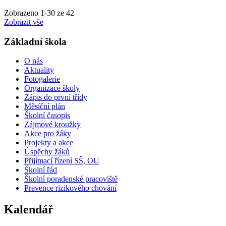
Zobrazeno
1
-
30
ze 42
Zobrazit vše
Základní škola
O nás
Aktuality
Fotogalerie
Organizace školy
Zápis do první třídy
Měsíční plán
Školní časopis
Zájmové kroužky
Akce pro žáky
Projekty a akce
Úspěchy žáků
Přijímací řízení SŠ, OU
Školní řád
Školní poradenské pracoviště
Prevence rizikového chování
Kalendář