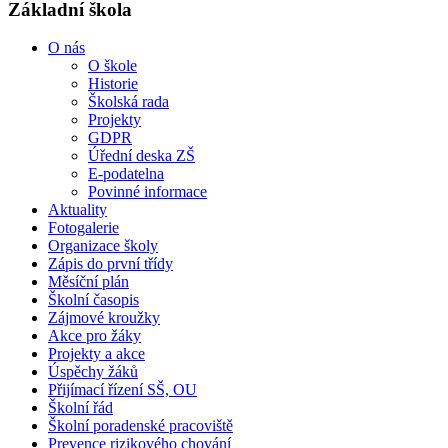
Základní škola
O nás
O škole
Historie
Školská rada
Projekty
GDPR
Úřední deska ZŠ
E-podatelna
Povinné informace
Aktuality
Fotogalerie
Organizace školy
Zápis do první třídy
Měsíční plán
Školní časopis
Zájmové kroužky
Akce pro žáky
Projekty a akce
Úspěchy žáků
Přijímací řízení SŠ, OU
Školní řád
Školní poradenské pracoviště
Prevence rizikového chování