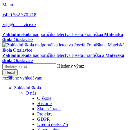
Menu
+420 582 370 718
zsjf@otaslavice.cz
Základní škola
nadporučíka letectva Josefa Františka
a
Mateřská
škola
Otaslavice
Základní škola
nadporučíka letectva Josefa Františka
a
Mateřská
škola
Otaslavice
Hledaný výraz
Hledat
rozšířené vyhledávání
Základní škola
O nás
O škole
Historie
Školská rada
Projekty
GDPR
Úřední deska ZŠ
E-podatelna