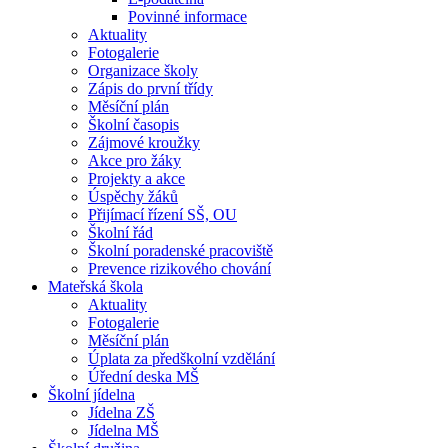
Povinné informace
Aktuality
Fotogalerie
Organizace školy
Zápis do první třídy
Měsíční plán
Školní časopis
Zájmové kroužky
Akce pro žáky
Projekty a akce
Úspěchy žáků
Přijímací řízení SŠ, OU
Školní řád
Školní poradenské pracoviště
Prevence rizikového chování
Mateřská škola
Aktuality
Fotogalerie
Měsíční plán
Úplata za předškolní vzdělání
Úřední deska MŠ
Školní jídelna
Jídelna ZŠ
Jídelna MŠ