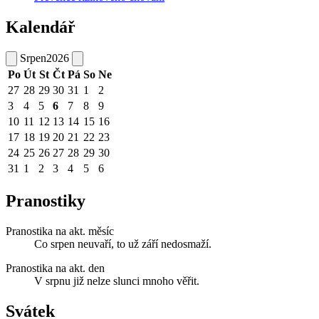
Kalendář
Srpen
2026
Po
Út
St
Čt
Pá
So
Ne
27
28
29
30
31
1
2
3
4
5
6
7
8
9
10
11
12
13
14
15
16
17
18
19
20
21
22
23
24
25
26
27
28
29
30
31
1
2
3
4
5
6
Pranostiky
Pranostika na akt. měsíc
Co srpen neuvaří, to už září nedosmaží.
Pranostika na akt. den
V srpnu již nelze slunci mnoho věřit.
Svátek