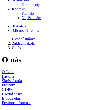
Školní družina
Dokumenty
Kontakty
Kontakt
Napište nám
Bakaláři
Microsoft Teams
Úvodní stránka
Základní škola
O nás
O nás
O škole
Historie
Školská rada
Projekty
GDPR
Úřední deska
E-podatelna
Povinné informace