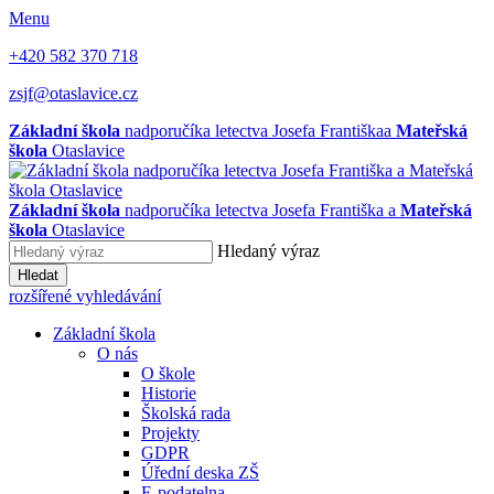
Menu
+420 582 370 718
zsjf@otaslavice.cz
Základní škola
nadporučíka letectva Josefa Františka
a
Mateřská
škola
Otaslavice
Základní škola
nadporučíka letectva Josefa Františka
a
Mateřská
škola
Otaslavice
Hledaný výraz
Hledat
rozšířené vyhledávání
Základní škola
O nás
O škole
Historie
Školská rada
Projekty
GDPR
Úřední deska ZŠ
E-podatelna