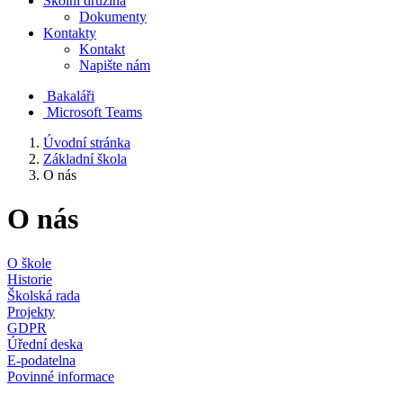
Školní družina
Dokumenty
Kontakty
Kontakt
Napište nám
Bakaláři
Microsoft Teams
Úvodní stránka
Základní škola
O nás
O nás
O škole
Historie
Školská rada
Projekty
GDPR
Úřední deska
E-podatelna
Povinné informace