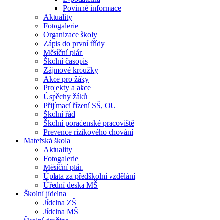
Povinné informace
Aktuality
Fotogalerie
Organizace školy
Zápis do první třídy
Měsíční plán
Školní časopis
Zájmové kroužky
Akce pro žáky
Projekty a akce
Úspěchy žáků
Přijímací řízení SŠ, OU
Školní řád
Školní poradenské pracoviště
Prevence rizikového chování
Mateřská škola
Aktuality
Fotogalerie
Měsíční plán
Úplata za předškolní vzdělání
Úřední deska MŠ
Školní jídelna
Jídelna ZŠ
Jídelna MŠ