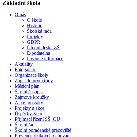
Základní škola
O nás
O škole
Historie
Školská rada
Projekty
GDPR
Úřední deska ZŠ
E-podatelna
Povinné informace
Aktuality
Fotogalerie
Organizace školy
Zápis do první třídy
Měsíční plán
Školní časopis
Zájmové kroužky
Akce pro žáky
Projekty a akce
Úspěchy žáků
Přijímací řízení SŠ, OU
Školní řád
Školní poradenské pracoviště
Prevence rizikového chování