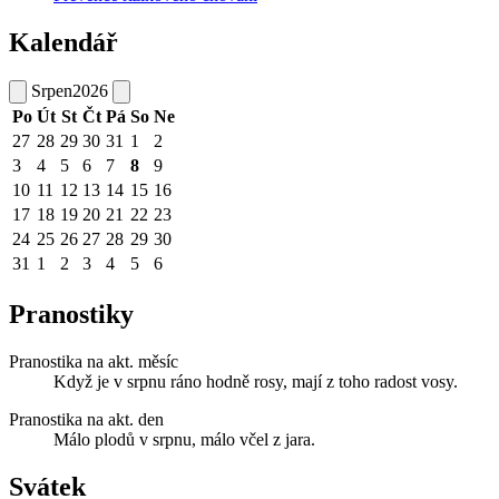
Kalendář
Srpen
2026
Po
Út
St
Čt
Pá
So
Ne
27
28
29
30
31
1
2
3
4
5
6
7
8
9
10
11
12
13
14
15
16
17
18
19
20
21
22
23
24
25
26
27
28
29
30
31
1
2
3
4
5
6
Pranostiky
Pranostika na akt. měsíc
Když je v srpnu ráno hodně rosy, mají z toho radost vosy.
Pranostika na akt. den
Málo plodů v srpnu, málo včel z jara.
Svátek