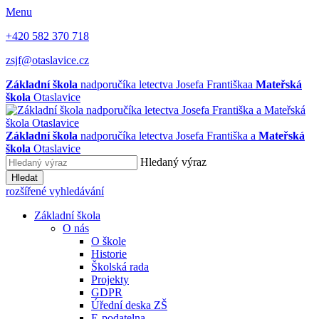
Menu
+420 582 370 718
zsjf@otaslavice.cz
Základní škola
nadporučíka letectva Josefa Františka
a
Mateřská
škola
Otaslavice
Základní škola
nadporučíka letectva Josefa Františka
a
Mateřská
škola
Otaslavice
Hledaný výraz
Hledat
rozšířené vyhledávání
Základní škola
O nás
O škole
Historie
Školská rada
Projekty
GDPR
Úřední deska ZŠ
E-podatelna