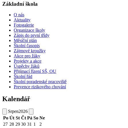
Základní škola
O nás
Aktuality
Fotogalerie
Organizace školy
Zápis do první třídy
Měsíční plán
Školní časopis
Zájmové kroužky
Akce pro žáky
Projekty a akce
Úspěchy žáků
Přijímací řízení SŠ, OU
Školní řád
Školní poradenské pracoviště
Prevence rizikového chování
Kalendář
Srpen
2026
Po
Út
St
Čt
Pá
So
Ne
27
28
29
30
31
1
2