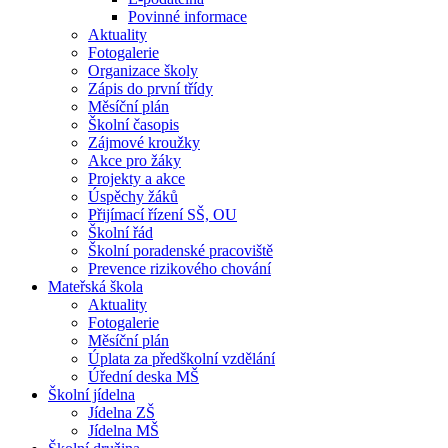
Povinné informace
Aktuality
Fotogalerie
Organizace školy
Zápis do první třídy
Měsíční plán
Školní časopis
Zájmové kroužky
Akce pro žáky
Projekty a akce
Úspěchy žáků
Přijímací řízení SŠ, OU
Školní řád
Školní poradenské pracoviště
Prevence rizikového chování
Mateřská škola
Aktuality
Fotogalerie
Měsíční plán
Úplata za předškolní vzdělání
Úřední deska MŠ
Školní jídelna
Jídelna ZŠ
Jídelna MŠ