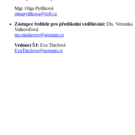
Mgr. Olga Pytlíková
olgapytlikova@zsjf.cz
Zástupce ředitele pro předškolní vzdělávání:
Dis. Veronika
Valkovičová
ms.otaslavice@seznam.cz
Vedoucí ŠJ:
Eva Tinclová
EvaTinclova@seznam.cz