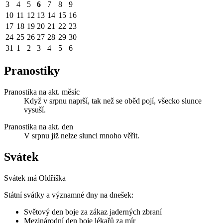
3
4
5
6
7
8
9
10
11
12
13
14
15
16
17
18
19
20
21
22
23
24
25
26
27
28
29
30
31
1
2
3
4
5
6
Pranostiky
Pranostika na akt. měsíc
Když v srpnu naprší, tak než se oběd pojí, všecko slunce
vysuší.
Pranostika na akt. den
V srpnu již nelze slunci mnoho věřit.
Svátek
Svátek má
Oldřiška
Státní svátky a významné dny na dnešek:
Světový den boje za zákaz jaderných zbraní
Mezinárodní den boje lékařů za mír