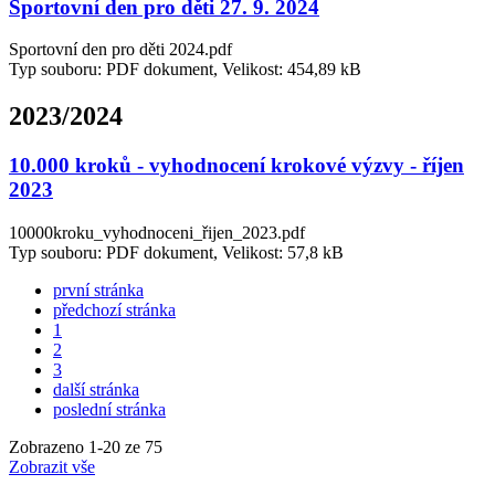
Sportovní den pro děti 27. 9. 2024
Sportovní den pro děti 2024.pdf
Typ souboru: PDF dokument, Velikost: 454,89 kB
2023/2024
10.000 kroků - vyhodnocení krokové výzvy - říjen
2023
10000kroku_vyhodnoceni_řijen_2023.pdf
Typ souboru: PDF dokument, Velikost: 57,8 kB
první stránka
předchozí stránka
1
2
3
další stránka
poslední stránka
Zobrazeno
1
-
20
ze 75
Zobrazit vše