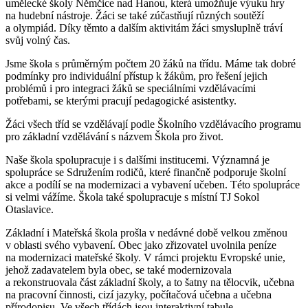
umělecké školy Němčice nad Hanou, která umožňuje výuku hry
na hudební nástroje. Žáci se také zúčastňují různých soutěží
a olympiád. Díky těmto a dalším aktivitám žáci smysluplně tráví
svůj volný čas.
Jsme škola s průměrným počtem 20 žáků na třídu. Máme tak dobré
podmínky pro individuální přístup k žákům, pro řešení jejich
problémů i pro integraci žáků se speciálními vzdělávacími
potřebami, se kterými pracují pedagogické asistentky.
Žáci všech tříd se vzdělávají podle Školního vzdělávacího programu
pro základní vzdělávání s názvem Škola pro život.
Naše škola spolupracuje i s dalšími institucemi. Významná je
spolupráce se Sdružením rodičů, které finančně podporuje školní
akce a podílí se na modernizaci a vybavení učeben. Této spolupráce
si velmi vážíme. Škola také spolupracuje s místní TJ Sokol
Otaslavice.
Základní i Mateřská škola prošla v nedávné době velkou změnou
v oblasti svého vybavení. Obec jako zřizovatel uvolnila peníze
na modernizaci mateřské školy. V rámci projektu Evropské unie,
jehož zadavatelem byla obec, se také modernizovala
a rekonstruovala část základní školy, a to šatny na tělocvik, učebna
na pracovní činnosti, cizí jazyky, počítačová učebna a učebna
přírodopisu. Ve všech třídách jsou interaktivní tabule