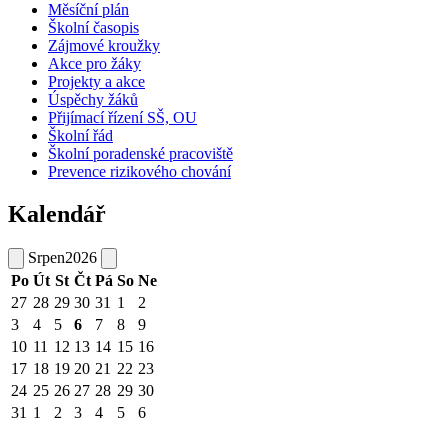
Měsíční plán
Školní časopis
Zájmové kroužky
Akce pro žáky
Projekty a akce
Úspěchy žáků
Přijímací řízení SŠ, OU
Školní řád
Školní poradenské pracoviště
Prevence rizikového chování
Kalendář
Srpen
2026
Po
Út
St
Čt
Pá
So
Ne
27
28
29
30
31
1
2
3
4
5
6
7
8
9
10
11
12
13
14
15
16
17
18
19
20
21
22
23
24
25
26
27
28
29
30
31
1
2
3
4
5
6