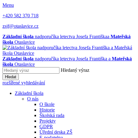
Menu
+420 582 370 718
zsjf@otaslavice.cz
Základní škola
nadporučíka letectva Josefa Františka
a
Mateřská
škola
Otaslavice
Základní škola
nadporučíka letectva Josefa Františka
a
Mateřská
škola
Otaslavice
Hledaný výraz
Hledat
rozšířené vyhledávání
Základní škola
O nás
O škole
Historie
Školská rada
Projekty
GDPR
Úřední deska ZŠ
E-podatelna