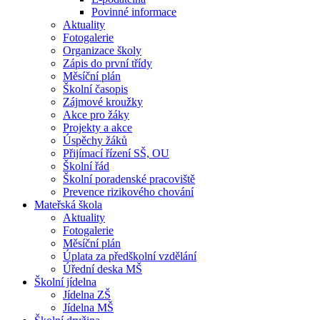
Povinné informace
Aktuality
Fotogalerie
Organizace školy
Zápis do první třídy
Měsíční plán
Školní časopis
Zájmové kroužky
Akce pro žáky
Projekty a akce
Úspěchy žáků
Přijímací řízení SŠ, OU
Školní řád
Školní poradenské pracoviště
Prevence rizikového chování
Mateřská škola
Aktuality
Fotogalerie
Měsíční plán
Úplata za předškolní vzdělání
Úřední deska MŠ
Školní jídelna
Jídelna ZŠ
Jídelna MŠ