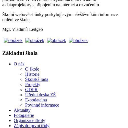
a dataprojektory s připojením na internet a ozvučením.
Školní webové stránky poskytují svým návštěvníkům informace
o dění ve škole.
Mgr. Vladimír Leitgeb
Základní škola
O nás
O škole
Historie
Školská rada
Projekty
GDPR
Úřední deska ZŠ
E-podatelna
Povinné informace
Aktuality
Fotogalerie
Organizace školy
Zápis do první třídy