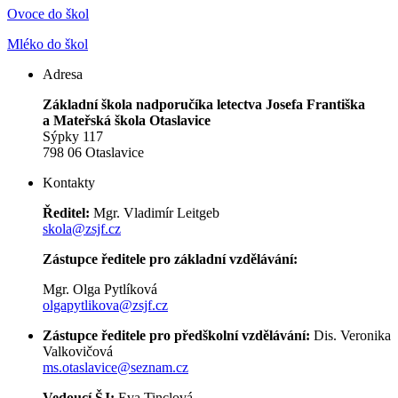
Ovoce do škol
Mléko do škol
Adresa
Základní škola nadporučíka letectva Josefa Františka
a Mateřská škola Otaslavice
Sýpky 117
798 06 Otaslavice
Kontakty
Ředitel:
Mgr. Vladimír Leitgeb
skola@zsjf.cz
Zástupce ředitele pro základní vzdělávání:
Mgr. Olga Pytlíková
olgapytlikova@zsjf.cz
Zástupce ředitele pro předškolní vzdělávání:
Dis. Veronika
Valkovičová
ms.otaslavice@seznam.cz
Vedoucí ŠJ:
Eva Tinclová