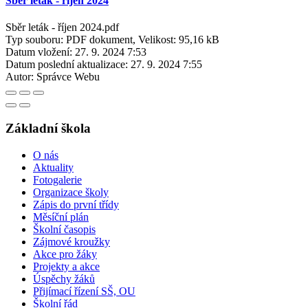
Sběr leták - říjen 2024
Sběr leták - říjen 2024.pdf
Typ souboru: PDF dokument, Velikost: 95,16 kB
Datum vložení:
27. 9. 2024 7:53
Datum poslední aktualizace:
27. 9. 2024 7:55
Autor:
Správce Webu
Základní škola
O nás
Aktuality
Fotogalerie
Organizace školy
Zápis do první třídy
Měsíční plán
Školní časopis
Zájmové kroužky
Akce pro žáky
Projekty a akce
Úspěchy žáků
Přijímací řízení SŠ, OU
Školní řád