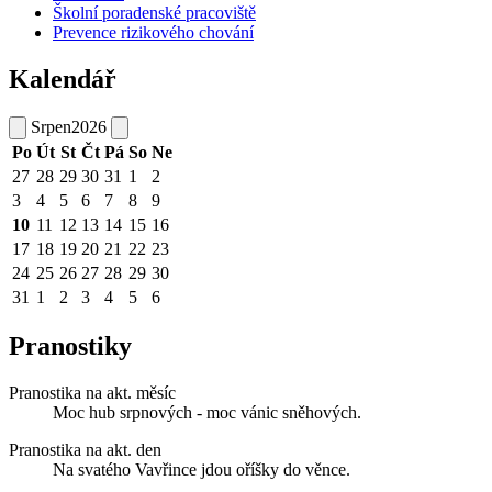
Školní poradenské pracoviště
Prevence rizikového chování
Kalendář
Srpen
2026
Po
Út
St
Čt
Pá
So
Ne
27
28
29
30
31
1
2
3
4
5
6
7
8
9
10
11
12
13
14
15
16
17
18
19
20
21
22
23
24
25
26
27
28
29
30
31
1
2
3
4
5
6
Pranostiky
Pranostika na akt. měsíc
Moc hub srpnových - moc vánic sněhových.
Pranostika na akt. den
Na svatého Vavřince jdou oříšky do věnce.