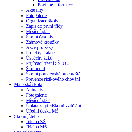
Povinné informace
Aktuality
Fotogalerie
Organizace školy
Zápis do první třídy
Měsíční plán
Školní časopis
Zájmové kroužky
Akce pro žáky
Projekty a akce
Úspěchy žáků
Přijímací řízení SŠ, OU
Školní řád
Školní poradenské pracoviště
Prevence rizikového chování
Mateřská škola
Aktuality
Fotogalerie
Měsíční plán
Úplata za předškolní vzdělání
Úřední deska MŠ
Školní jídelna
Jídelna ZŠ
Jídelna MŠ