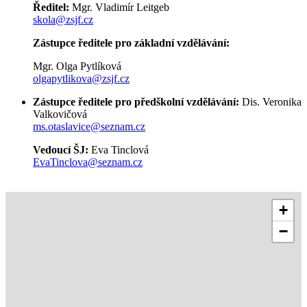
Ředitel:
Mgr. Vladimír Leitgeb
skola@zsjf.cz
Zástupce ředitele pro základní vzdělávání:
Mgr. Olga Pytlíková
olgapytlikova@zsjf.cz
Zástupce ředitele pro předškolní vzdělávání:
Dis. Veronika
Valkovičová
ms.otaslavice@seznam.cz
Vedoucí ŠJ:
Eva Tinclová
EvaTinclova@seznam.cz
+
−