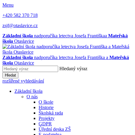
Menu
+420 582 370 718
zsjf@otaslavice.cz
Základní škola
nadporučíka letectva Josefa Františka
a
Mateřská
škola
Otaslavice
Základní škola
nadporučíka letectva Josefa Františka
a
Mateřská
škola
Otaslavice
Hledaný výraz
Hledat
rozšířené vyhledávání
Základní škola
O nás
O škole
Historie
Školská rada
Projekty
GDPR
Úřední deska ZŠ
E-podatelna