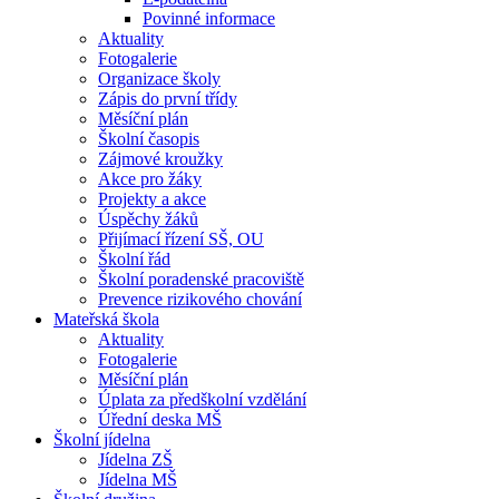
Povinné informace
Aktuality
Fotogalerie
Organizace školy
Zápis do první třídy
Měsíční plán
Školní časopis
Zájmové kroužky
Akce pro žáky
Projekty a akce
Úspěchy žáků
Přijímací řízení SŠ, OU
Školní řád
Školní poradenské pracoviště
Prevence rizikového chování
Mateřská škola
Aktuality
Fotogalerie
Měsíční plán
Úplata za předškolní vzdělání
Úřední deska MŠ
Školní jídelna
Jídelna ZŠ
Jídelna MŠ