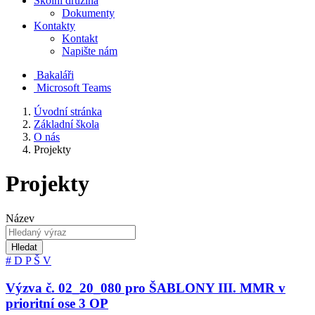
Školní družina
Dokumenty
Kontakty
Kontakt
Napište nám
Bakaláři
Microsoft Teams
Úvodní stránka
Základní škola
O nás
Projekty
Projekty
Název
Hledat
#
D
P
Š
V
Výzva č. 02_20_080 pro ŠABLONY III. MMR v
prioritní ose 3 OP