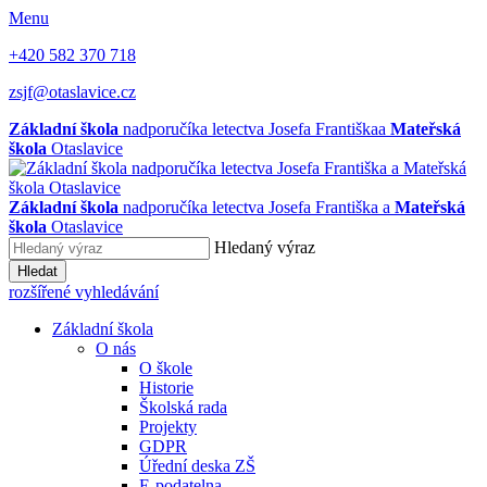
Menu
+420 582 370 718
zsjf@otaslavice.cz
Základní škola
nadporučíka letectva Josefa Františka
a
Mateřská
škola
Otaslavice
Základní škola
nadporučíka letectva Josefa Františka
a
Mateřská
škola
Otaslavice
Hledaný výraz
Hledat
rozšířené vyhledávání
Základní škola
O nás
O škole
Historie
Školská rada
Projekty
GDPR
Úřední deska ZŠ
E-podatelna