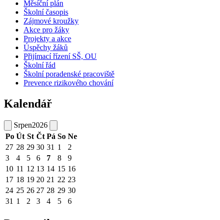
Měsíční plán
Školní časopis
Zájmové kroužky
Akce pro žáky
Projekty a akce
Úspěchy žáků
Přijímací řízení SŠ, OU
Školní řád
Školní poradenské pracoviště
Prevence rizikového chování
Kalendář
Srpen
2026
Po
Út
St
Čt
Pá
So
Ne
27
28
29
30
31
1
2
3
4
5
6
7
8
9
10
11
12
13
14
15
16
17
18
19
20
21
22
23
24
25
26
27
28
29
30
31
1
2
3
4
5
6