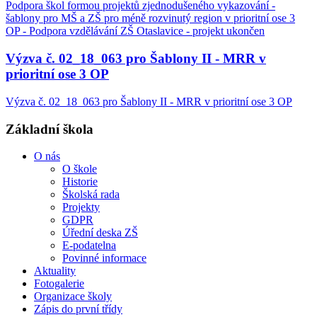
Podpora škol formou projektů zjednodušeného vykazování -
šablony pro MŠ a ZŠ pro méně rozvinutý region v prioritní ose 3
OP - Podpora vzdělávání ZŠ Otaslavice - projekt ukončen
Výzva č. 02_18_063 pro Šablony II - MRR v
prioritní ose 3 OP
Výzva č. 02_18_063 pro Šablony II - MRR v prioritní ose 3 OP
Základní škola
O nás
O škole
Historie
Školská rada
Projekty
GDPR
Úřední deska ZŠ
E-podatelna
Povinné informace
Aktuality
Fotogalerie
Organizace školy
Zápis do první třídy