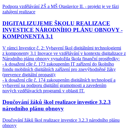
Podpora vzdělávání ZŠ a MŠ Otaslavice II. - projekt je ve fázi
zahájení realizace
DIGITALIZUJEME ŠKOLU REALIZACE
INVESTICE NÁRODNÍHO PLÁNU OBNOVY -
KOMPONENTA 3.1
V rámci Investice č. 2: Vybavení škol digitálními technologiemi
z komponenty 3.1 Inovace ve vzdělávání v kontextu digitalizace z
Národního plánu obnovy vynaložila škola finanční prostředky:
- k dosažení cíle č. 173 zakoupením IT zařízení do školního
fondu mobilních digitálních zařízení pro znevýhodněné žáky
(prevence digitální propasti);
- k dosažení cíle č. 174 zakoupením digitálních technologií a
vybavení na podporu digitální gramotnosti a zavedením
nových vzdělávacích programů v oblasti IT.
Doučování žáků škol realizace investice 3.2.3
národního plánu obnovy
Doučování žáků škol realizace investice 3.2.3 národního plánu
obnovy