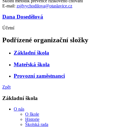
Školní metodik prevence rizikového chování
E-mail:
zsjfvychodilova@otaslavice.cz
Dana Dosedělová
Účetní
Podřízené organizační složky
Základní škola
Mateřská škola
Provozní zaměstnanci
Zpět
Základní škola
O nás
O škole
Historie
Školská rada