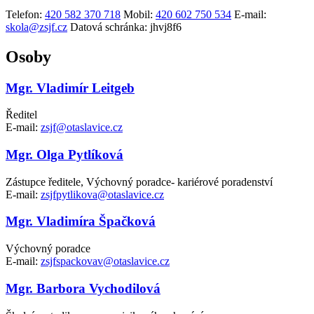
Telefon:
420 582 370 718
Mobil:
420 602 750 534
E-mail:
skola@zsjf.cz
Datová schránka:
jhvj8f6
Osoby
Mgr. Vladimír Leitgeb
Ředitel
E-mail:
zsjf@otaslavice.cz
Mgr. Olga Pytlíková
Zástupce ředitele, Výchovný poradce- kariérové poradenství
E-mail:
zsjfpytlikova@otaslavice.cz
Mgr. Vladimíra Špačková
Výchovný poradce
E-mail:
zsjfspackovav@otaslavice.cz
Mgr. Barbora Vychodilová