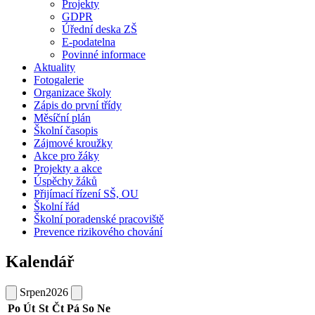
Projekty
GDPR
Úřední deska ZŠ
E-podatelna
Povinné informace
Aktuality
Fotogalerie
Organizace školy
Zápis do první třídy
Měsíční plán
Školní časopis
Zájmové kroužky
Akce pro žáky
Projekty a akce
Úspěchy žáků
Přijímací řízení SŠ, OU
Školní řád
Školní poradenské pracoviště
Prevence rizikového chování
Kalendář
Srpen
2026
Po
Út
St
Čt
Pá
So
Ne