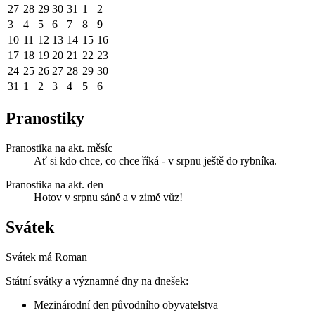
27
28
29
30
31
1
2
3
4
5
6
7
8
9
10
11
12
13
14
15
16
17
18
19
20
21
22
23
24
25
26
27
28
29
30
31
1
2
3
4
5
6
Pranostiky
Pranostika na akt. měsíc
Ať si kdo chce, co chce říká - v srpnu ještě do rybníka.
Pranostika na akt. den
Hotov v srpnu sáně a v zimě vůz!
Svátek
Svátek má
Roman
Státní svátky a významné dny na dnešek:
Mezinárodní den původního obyvatelstva