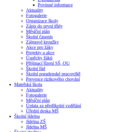
Povinné informace
Aktuality
Fotogalerie
Organizace školy
Zápis do první třídy
Měsíční plán
Školní časopis
Zájmové kroužky
Akce pro žáky
Projekty a akce
Úspěchy žáků
Přijímací řízení SŠ, OU
Školní řád
Školní poradenské pracoviště
Prevence rizikového chování
Mateřská škola
Aktuality
Fotogalerie
Měsíční plán
Úplata za předškolní vzdělání
Úřední deska MŠ
Školní jídelna
Jídelna ZŠ
Jídelna MŠ