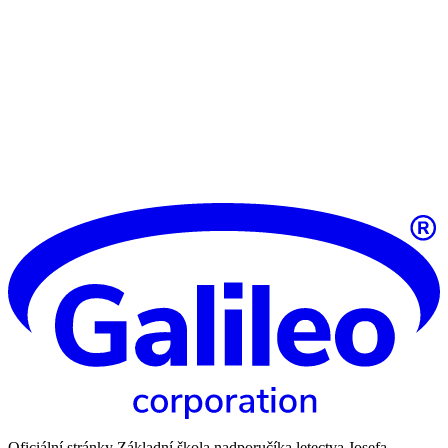
Oficiální stránky Základní škola nadporučíka letectva Josefa