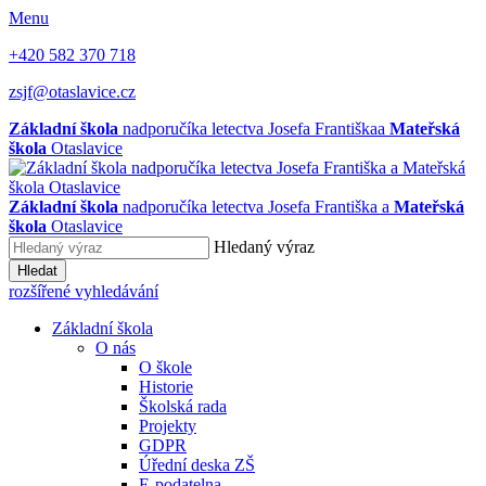
Menu
+420 582 370 718
zsjf@otaslavice.cz
Základní škola
nadporučíka letectva Josefa Františka
a
Mateřská
škola
Otaslavice
Základní škola
nadporučíka letectva Josefa Františka
a
Mateřská
škola
Otaslavice
Hledaný výraz
Hledat
rozšířené vyhledávání
Základní škola
O nás
O škole
Historie
Školská rada
Projekty
GDPR
Úřední deska ZŠ
E-podatelna