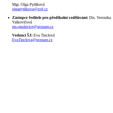
Mgr. Olga Pytlíková
olgapytlikova@zsjf.cz
Zástupce ředitele pro předškolní vzdělávání:
Dis. Veronika
Valkovičová
ms.otaslavice@seznam.cz
Vedoucí ŠJ:
Eva Tinclová
EvaTinclova@seznam.cz