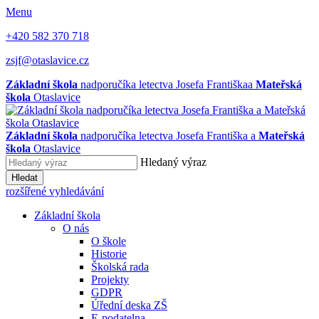
Menu
+420 582 370 718
zsjf@otaslavice.cz
Základní škola
nadporučíka letectva Josefa Františka
a
Mateřská
škola
Otaslavice
Základní škola
nadporučíka letectva Josefa Františka
a
Mateřská
škola
Otaslavice
Hledaný výraz
Hledat
rozšířené vyhledávání
Základní škola
O nás
O škole
Historie
Školská rada
Projekty
GDPR
Úřední deska ZŠ
E-podatelna