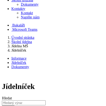
Školní družina
Dokumenty
Kontakty
Kontakt
Napište nám
Bakaláři
Microsoft Teams
Úvodní stránka
Školní jídelna
Jídelna MŠ
Jídelníček
Informace
Jídelníček
Dokumenty
Jídelníček
Hledat