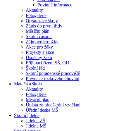
Povinné informace
Aktuality
Fotogalerie
Organizace školy
Zápis do první třídy
Měsíční plán
Školní časopis
Zájmové kroužky
Akce pro žáky
Projekty a akce
Úspěchy žáků
Přijímací řízení SŠ, OU
Školní řád
Školní poradenské pracoviště
Prevence rizikového chování
Mateřská škola
Aktuality
Fotogalerie
Měsíční plán
Úplata za předškolní vzdělání
Úřední deska MŠ
Školní jídelna
Jídelna ZŠ
Jídelna MŠ