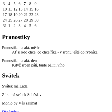
3
4
5
6
7
8
9
10
11
12
13
14
15
16
17
18
19
20
21
22
23
24
25
26
27
28
29
30
31
1
2
3
4
5
6
Pranostiky
Pranostika na akt. měsíc
Ať si kdo chce, co chce říká - v srpnu ještě do rybníka.
Pranostika na akt. den
Když srpen pálí, bude pálit i víno.
Svátek
Svátek má
Lada
Zítra má svátek
Soběslav
Mohlo by Vás zajímat
Otaslavice